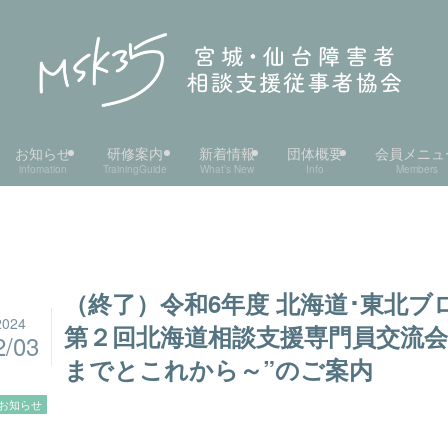
お知らせ
研修案内
新着情報
団体概要
会員メニュ
infomation
TrainingGuide
What’s New
Info
Members
（終了）令和6年度 北海道･東北ブ
2024
第２回北海道相談支援専門員交流会
2/03
までとこれから～”のご案内
お知らせ